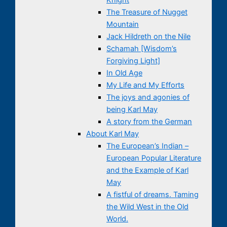
The Treasure of Nugget
Mountain
Jack Hildreth on the Nile
Schamah [Wisdom’s
Forgiving Light]
In Old Age
My Life and My Efforts
The joys and agonies of
being Karl May
A story from the German
About Karl May
The European’s Indian –
European Popular Literature
and the Example of Karl
May
A fistful of dreams. Taming
the Wild West in the Old
World.