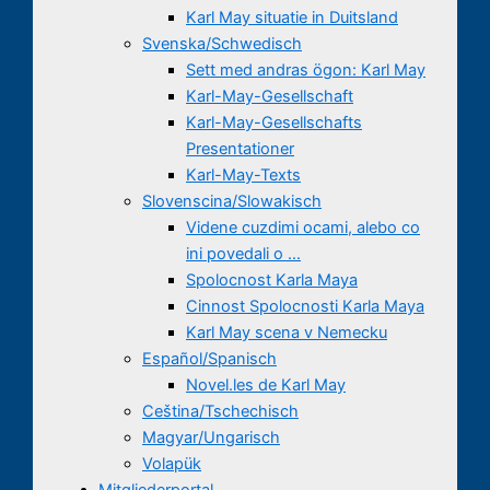
Karl May situatie in Duitsland
Svenska/Schwedisch
Sett med andras ögon: Karl May
Karl-May-Gesellschaft
Karl-May-Gesellschafts
Presentationer
Karl-May-Texts
Slovenscina/Slowakisch
Videne cuzdimi ocami, alebo co
ini povedali o …
Spolocnost Karla Maya
Cinnost Spolocnosti Karla Maya
Karl May scena v Nemecku
Español/Spanisch
Novel.les de Karl May
Ceština/Tschechisch
Magyar/Ungarisch
Volapük
Mitgliederportal