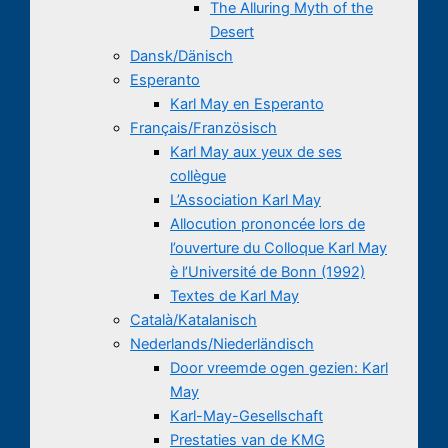
The Alluring Myth of the
Desert
Dansk/Dänisch
Esperanto
Karl May en Esperanto
Français/Französisch
Karl May aux yeux de ses
collègue
L’Association Karl May
Allocution prononcée lors de
l’ouverture du Colloque Karl May
è l’Université de Bonn (1992)
Textes de Karl May
Català/Katalanisch
Nederlands/Niederländisch
Door vreemde ogen gezien: Karl
May
Karl-May-Gesellschaft
Prestaties van de KMG