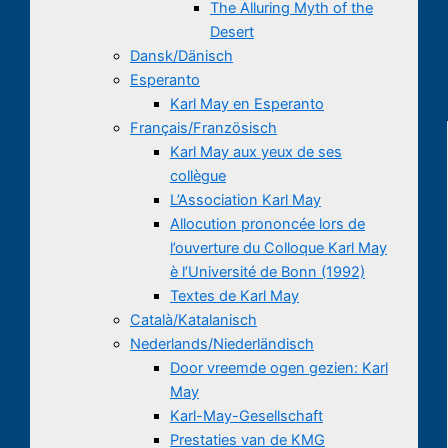
The Alluring Myth of the
Desert
Dansk/Dänisch
Esperanto
Karl May en Esperanto
Français/Französisch
Karl May aux yeux de ses
collègue
L’Association Karl May
Allocution prononcée lors de
l’ouverture du Colloque Karl May
è l’Université de Bonn (1992)
Textes de Karl May
Català/Katalanisch
Nederlands/Niederländisch
Door vreemde ogen gezien: Karl
May
Karl-May-Gesellschaft
Prestaties van de KMG