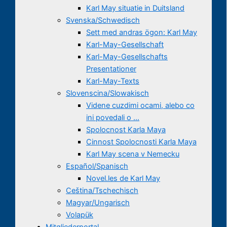
Karl May situatie in Duitsland
Svenska/Schwedisch
Sett med andras ögon: Karl May
Karl-May-Gesellschaft
Karl-May-Gesellschafts
Presentationer
Karl-May-Texts
Slovenscina/Slowakisch
Videne cuzdimi ocami, alebo co
ini povedali o …
Spolocnost Karla Maya
Cinnost Spolocnosti Karla Maya
Karl May scena v Nemecku
Español/Spanisch
Novel.les de Karl May
Ceština/Tschechisch
Magyar/Ungarisch
Volapük
Mitgliederportal