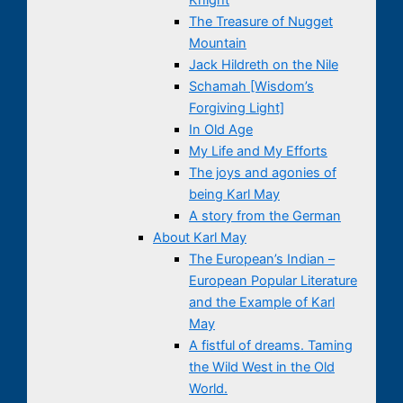
The Treasure of Nugget
Mountain
Jack Hildreth on the Nile
Schamah [Wisdom’s
Forgiving Light]
In Old Age
My Life and My Efforts
The joys and agonies of
being Karl May
A story from the German
About Karl May
The European’s Indian –
European Popular Literature
and the Example of Karl
May
A fistful of dreams. Taming
the Wild West in the Old
World.