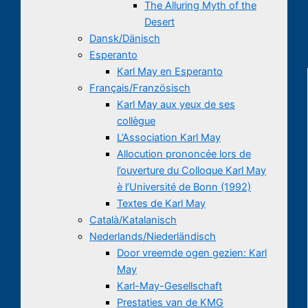
The Alluring Myth of the
Desert
Dansk/Dänisch
Esperanto
Karl May en Esperanto
Français/Französisch
Karl May aux yeux de ses
collègue
L’Association Karl May
Allocution prononcée lors de
l’ouverture du Colloque Karl May
è l’Université de Bonn (1992)
Textes de Karl May
Català/Katalanisch
Nederlands/Niederländisch
Door vreemde ogen gezien: Karl
May
Karl-May-Gesellschaft
Prestaties van de KMG