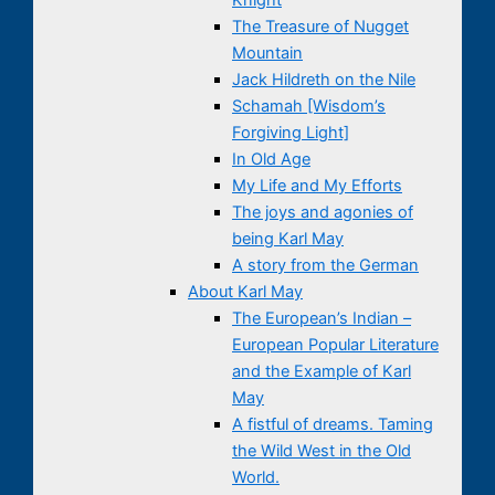
The Treasure of Nugget
Mountain
Jack Hildreth on the Nile
Schamah [Wisdom’s
Forgiving Light]
In Old Age
My Life and My Efforts
The joys and agonies of
being Karl May
A story from the German
About Karl May
The European’s Indian –
European Popular Literature
and the Example of Karl
May
A fistful of dreams. Taming
the Wild West in the Old
World.