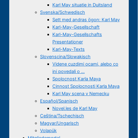
Karl May situatie in Duitsland
Svenska/Schwedisch
Sett med andras ögon: Karl May
Karl-May-Gesellschaft
Karl-May-Gesellschafts
Presentationer
Karl-May-Texts
Slovenscina/Slowakisch
Videne cuzdimi ocami, alebo co
ini povedali o …
Spolocnost Karla Maya
Cinnost Spolocnosti Karla Maya
Karl May scena v Nemecku
Español/Spanisch
Novel.les de Karl May
Ceština/Tschechisch
Magyar/Ungarisch
Volapük
Mitgliederportal