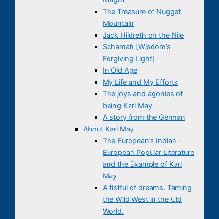
The Treasure of Nugget
Mountain
Jack Hildreth on the Nile
Schamah [Wisdom’s
Forgiving Light]
In Old Age
My Life and My Efforts
The joys and agonies of
being Karl May
A story from the German
About Karl May
The European’s Indian –
European Popular Literature
and the Example of Karl
May
A fistful of dreams. Taming
the Wild West in the Old
World.