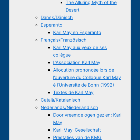
The Alluring Myth of the
Desert
Dansk/Dänisch
Esperanto
Karl May en Esperanto
Français/Französisch
Karl May aux yeux de ses
collègue
L’Association Karl May
Allocution prononcée lors de
l’ouverture du Colloque Karl May
è l’Université de Bonn (1992)
Textes de Karl May
Català/Katalanisch
Nederlands/Niederländisch
Door vreemde ogen gezien: Karl
May
Karl-May-Gesellschaft
Prestaties van de KMG