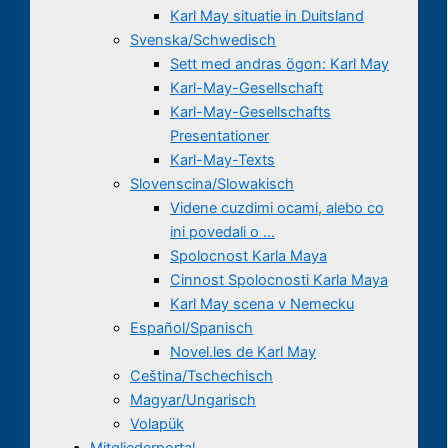
Karl May situatie in Duitsland
Svenska/Schwedisch
Sett med andras ögon: Karl May
Karl-May-Gesellschaft
Karl-May-Gesellschafts
Presentationer
Karl-May-Texts
Slovenscina/Slowakisch
Videne cuzdimi ocami, alebo co
ini povedali o …
Spolocnost Karla Maya
Cinnost Spolocnosti Karla Maya
Karl May scena v Nemecku
Español/Spanisch
Novel.les de Karl May
Ceština/Tschechisch
Magyar/Ungarisch
Volapük
Mitgliederportal