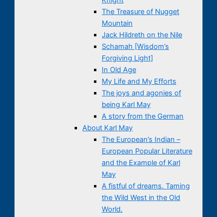
The Treasure of Nugget
Mountain
Jack Hildreth on the Nile
Schamah [Wisdom’s
Forgiving Light]
In Old Age
My Life and My Efforts
The joys and agonies of
being Karl May
A story from the German
About Karl May
The European’s Indian –
European Popular Literature
and the Example of Karl
May
A fistful of dreams. Taming
the Wild West in the Old
World.