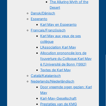
The Alluring Myth of the
Desert
Dansk/Dänisch
Esperanto
Karl May en Esperanto
Français/Französisch
Karl May aux yeux de ses
collègue
L’Association Karl May
Allocution prononcée lors de
l’ouverture du Colloque Karl May
è l’Université de Bonn (1992)
Textes de Karl May
Català/Katalanisch
Nederlands/Niederländisch
Door vreemde ogen gezien: Karl
May
Karl-May-Gesellschaft
Prestaties van de KMG