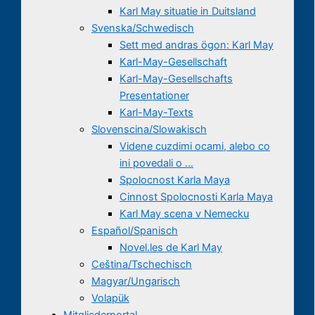
Karl May situatie in Duitsland
Svenska/Schwedisch
Sett med andras ögon: Karl May
Karl-May-Gesellschaft
Karl-May-Gesellschafts
Presentationer
Karl-May-Texts
Slovenscina/Slowakisch
Videne cuzdimi ocami, alebo co
ini povedali o …
Spolocnost Karla Maya
Cinnost Spolocnosti Karla Maya
Karl May scena v Nemecku
Español/Spanisch
Novel.les de Karl May
Ceština/Tschechisch
Magyar/Ungarisch
Volapük
Mitgliederportal