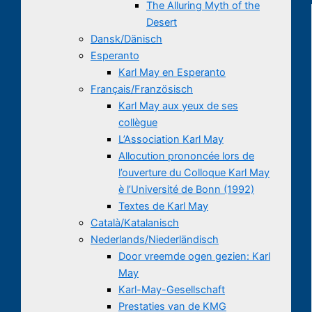
The Alluring Myth of the
Desert
Dansk/Dänisch
Esperanto
Karl May en Esperanto
Français/Französisch
Karl May aux yeux de ses
collègue
L’Association Karl May
Allocution prononcée lors de
l’ouverture du Colloque Karl May
è l’Université de Bonn (1992)
Textes de Karl May
Català/Katalanisch
Nederlands/Niederländisch
Door vreemde ogen gezien: Karl
May
Karl-May-Gesellschaft
Prestaties van de KMG