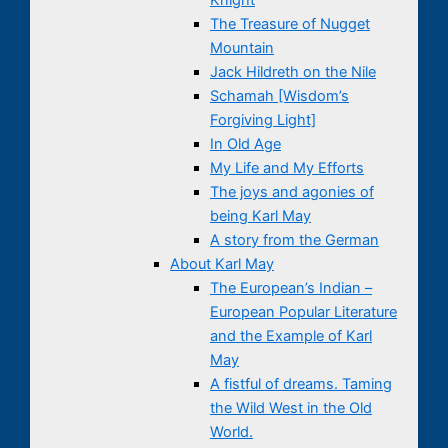
The Treasure of Nugget
Mountain
Jack Hildreth on the Nile
Schamah [Wisdom’s
Forgiving Light]
In Old Age
My Life and My Efforts
The joys and agonies of
being Karl May
A story from the German
About Karl May
The European’s Indian –
European Popular Literature
and the Example of Karl
May
A fistful of dreams. Taming
the Wild West in the Old
World.