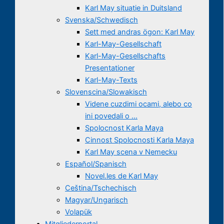
Karl May situatie in Duitsland
Svenska/Schwedisch
Sett med andras ögon: Karl May
Karl-May-Gesellschaft
Karl-May-Gesellschafts
Presentationer
Karl-May-Texts
Slovenscina/Slowakisch
Videne cuzdimi ocami, alebo co
ini povedali o …
Spolocnost Karla Maya
Cinnost Spolocnosti Karla Maya
Karl May scena v Nemecku
Español/Spanisch
Novel.les de Karl May
Ceština/Tschechisch
Magyar/Ungarisch
Volapük
Mitgliederportal