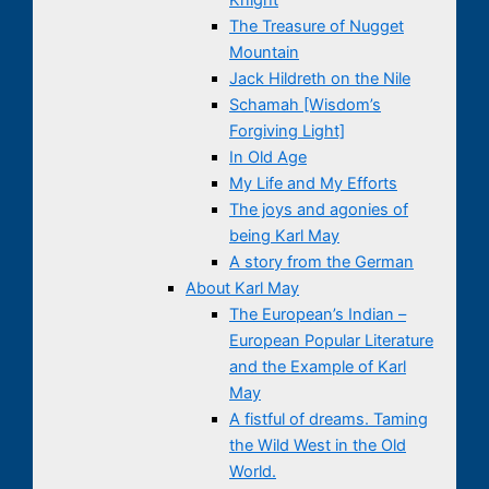
The Treasure of Nugget
Mountain
Jack Hildreth on the Nile
Schamah [Wisdom’s
Forgiving Light]
In Old Age
My Life and My Efforts
The joys and agonies of
being Karl May
A story from the German
About Karl May
The European’s Indian –
European Popular Literature
and the Example of Karl
May
A fistful of dreams. Taming
the Wild West in the Old
World.