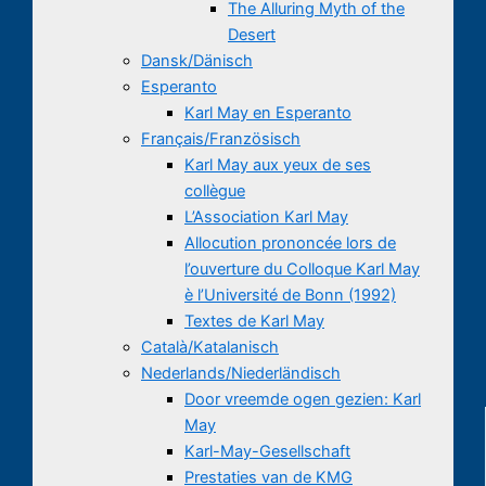
The Alluring Myth of the
Desert
Dansk/Dänisch
Esperanto
Karl May en Esperanto
Français/Französisch
Karl May aux yeux de ses
collègue
L’Association Karl May
Allocution prononcée lors de
l’ouverture du Colloque Karl May
è l’Université de Bonn (1992)
Textes de Karl May
Català/Katalanisch
Nederlands/Niederländisch
Door vreemde ogen gezien: Karl
May
Karl-May-Gesellschaft
Prestaties van de KMG