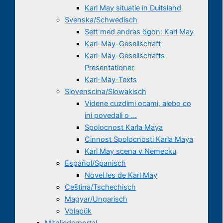
Karl May situatie in Duitsland
Svenska/Schwedisch
Sett med andras ögon: Karl May
Karl-May-Gesellschaft
Karl-May-Gesellschafts
Presentationer
Karl-May-Texts
Slovenscina/Slowakisch
Videne cuzdimi ocami, alebo co
ini povedali o …
Spolocnost Karla Maya
Cinnost Spolocnosti Karla Maya
Karl May scena v Nemecku
Español/Spanisch
Novel.les de Karl May
Ceština/Tschechisch
Magyar/Ungarisch
Volapük
Mitgliederportal