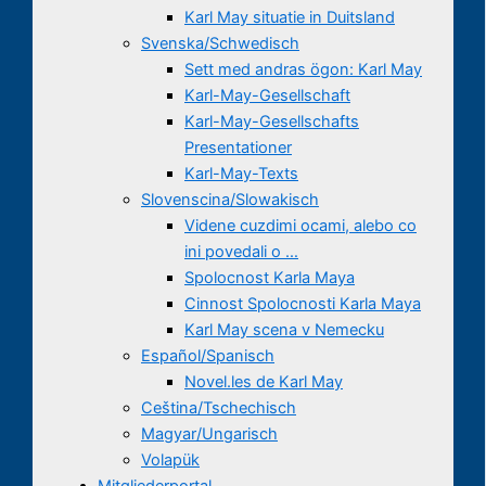
Karl May situatie in Duitsland
Svenska/Schwedisch
Sett med andras ögon: Karl May
Karl-May-Gesellschaft
Karl-May-Gesellschafts
Presentationer
Karl-May-Texts
Slovenscina/Slowakisch
Videne cuzdimi ocami, alebo co
ini povedali o …
Spolocnost Karla Maya
Cinnost Spolocnosti Karla Maya
Karl May scena v Nemecku
Español/Spanisch
Novel.les de Karl May
Ceština/Tschechisch
Magyar/Ungarisch
Volapük
Mitgliederportal