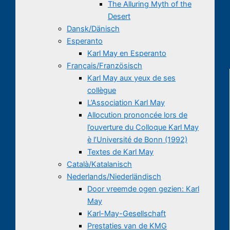
The Alluring Myth of the
Desert
Dansk/Dänisch
Esperanto
Karl May en Esperanto
Français/Französisch
Karl May aux yeux de ses
collègue
L’Association Karl May
Allocution prononcée lors de
l’ouverture du Colloque Karl May
è l’Université de Bonn (1992)
Textes de Karl May
Català/Katalanisch
Nederlands/Niederländisch
Door vreemde ogen gezien: Karl
May
Karl-May-Gesellschaft
Prestaties van de KMG