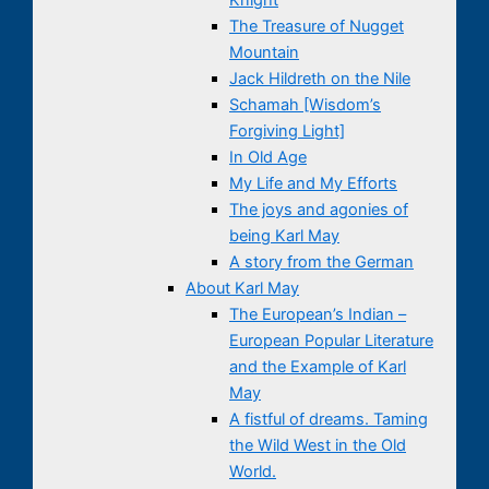
The Treasure of Nugget
Mountain
Jack Hildreth on the Nile
Schamah [Wisdom’s
Forgiving Light]
In Old Age
My Life and My Efforts
The joys and agonies of
being Karl May
A story from the German
About Karl May
The European’s Indian –
European Popular Literature
and the Example of Karl
May
A fistful of dreams. Taming
the Wild West in the Old
World.