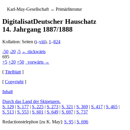
K
arl-
M
ay-
G
esellschaft
→ Primärliteratur
Digitalisat
Deutscher Hauschatz
14. Jahrgang 1887/1888
Kollation: Seiten (
i
–
viii
),
1
–
824
-50
-20
-5
← rückwärts
695
+5
+20
+50
vorwärts →
[
Titelblatt
]
[
Copyright
]
Inhalt
Durch das Land der Skipetaren.
S. 129
|
S. 177
|
S. 225
|
S. 273
|
S. 321
|
S. 369
|
S. 417
|
S. 465
|
S. 513
|
S. 553
|
S. 601
|
S. 649
|
S. 697
|
S. 737
Redactionstelephon
[zu K. May]:
S. 95
|
S. 696