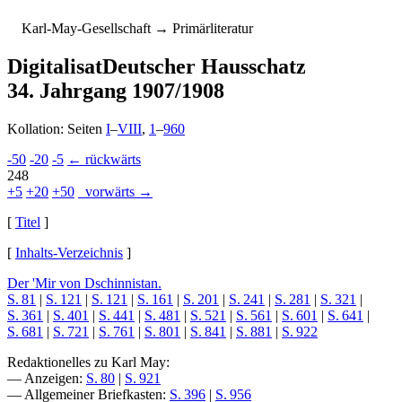
K
arl-
M
ay-
G
esellschaft
→ Primärliteratur
Digitalisat
Deutscher Hausschatz
34. Jahrgang 1907/1908
Kollation: Seiten
I
–
VIII
,
1
–
960
-50
-20
-5
← rückwärts
248
+5
+20
+50
vorwärts →
[
Titel
]
[
Inhalts-Verzeichnis
]
Der 'Mir von Dschinnistan.
S. 81
|
S. 121
|
S. 121
|
S. 161
|
S. 201
|
S. 241
|
S. 281
|
S. 321
|
S. 361
|
S. 401
|
S. 441
|
S. 481
|
S. 521
|
S. 561
|
S. 601
|
S. 641
|
S. 681
|
S. 721
|
S. 761
|
S. 801
|
S. 841
|
S. 881
|
S. 922
Redaktionelles zu Karl May:
— Anzeigen:
S. 80
|
S. 921
— Allgemeiner Briefkasten:
S. 396
|
S. 956