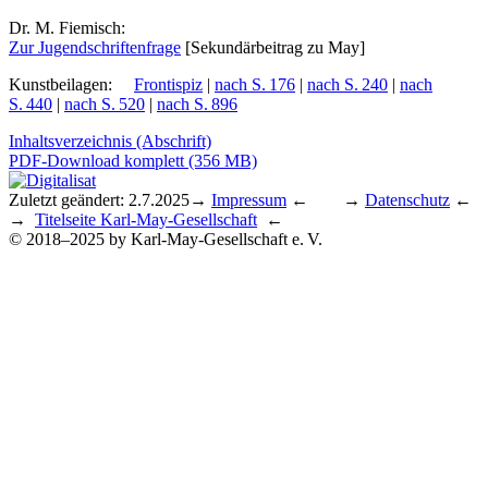
Dr. M. Fiemisch:
Zur Ju­gend­schrif­ten­fra­ge
[Se­kun­där­bei­trag zu May]
Kunstbeilagen
:
Frontispiz
|
nach S. 176
|
nach S. 240
|
nach
S. 440
|
nach S. 520
|
nach S. 896
Inhaltsverzeichnis (Abschrift)
PDF-Download komplett (356 MB)
Zuletzt geändert: 2.7.2025
→
Impressum
← →
Datenschutz
←
→
Titelseite Karl-May-Gesellschaft
←
© 2018–2025 by Karl-May-Gesellschaft e. V.