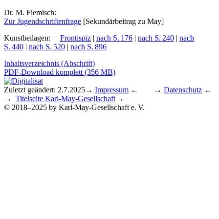
Dr. M. Fiemisch:
Zur Ju­gend­schrif­ten­fra­ge
[Se­kun­där­bei­trag zu May]
Kunstbeilagen
:
Frontispiz
|
nach S. 176
|
nach S. 240
|
nach
S. 440
|
nach S. 520
|
nach S. 896
Inhaltsverzeichnis (Abschrift)
PDF-Download komplett (356 MB)
Zuletzt geändert: 2.7.2025
→
Impressum
← →
Datenschutz
←
→
Titelseite Karl-May-Gesellschaft
←
© 2018–2025 by Karl-May-Gesellschaft e. V.