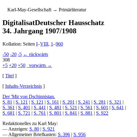
K
arl-
M
ay-
G
esellschaft
→ Primärliteratur
Digitalisat
Deutscher Hausschatz
34. Jahrgang 1907/1908
Kollation: Seiten
I
–
VIII
,
1
–
960
-50
-20
-5
← rückwärts
308
+5
+20
+50
vorwärts →
[
Titel
]
[
Inhalts-Verzeichnis
]
Der 'Mir von Dschinnistan.
S. 81
|
S. 121
|
S. 121
|
S. 161
|
S. 201
|
S. 241
|
S. 281
|
S. 321
|
S. 361
|
S. 401
|
S. 441
|
S. 481
|
S. 521
|
S. 561
|
S. 601
|
S. 641
|
S. 681
|
S. 721
|
S. 761
|
S. 801
|
S. 841
|
S. 881
|
S. 922
Redaktionelles zu Karl May:
— Anzeigen:
S. 80
|
S. 921
— Allgemeiner Briefkasten:
S. 396
|
S. 956