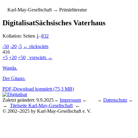
K
arl-
M
ay-
G
esellschaft
→ Primärliteratur
Digitalisat
Sächsisches Vaterhaus
Kollation: Seiten
1
–
832
-50
-20
-5
← rückwärts
416
+5
+20
+50
vorwärts →
Wanda.
Der Gitano.
PDF-Download komplett (75,3 MB)
Zuletzt geändert: 9.9.2025
→
Impressum
← →
Datenschutz
←
→
Titelseite Karl-May-Gesellschaft
←
© 2002–2025 by Karl-May-Gesellschaft e. V.