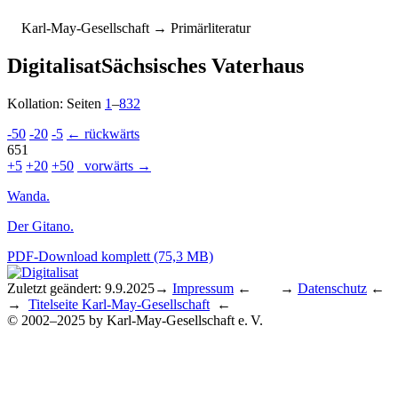
K
arl-
M
ay-
G
esellschaft
→ Primärliteratur
Digitalisat
Sächsisches Vaterhaus
Kollation: Seiten
1
–
832
-50
-20
-5
← rückwärts
651
+5
+20
+50
vorwärts →
Wanda.
Der Gitano.
PDF-Download komplett (75,3 MB)
Zuletzt geändert: 9.9.2025
→
Impressum
← →
Datenschutz
←
→
Titelseite Karl-May-Gesellschaft
←
© 2002–2025 by Karl-May-Gesellschaft e. V.