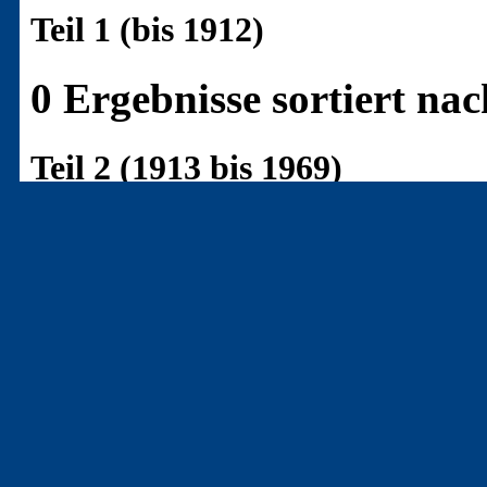
Teil 1 (bis 1912)
0 Ergebnisse sortiert n
Teil 2 (1913 bis 1969)
1 Ergebnis sortiert nac
F
[B-732]
()
- Zinser, J.
Die 100. Wiederkehr des 
Literaturen Glas [Literari
01