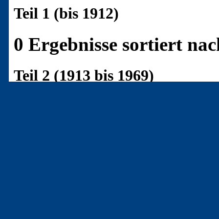
Teil 1 (bis 1912)
0 Ergebnisse sortiert n
Teil 2 (1913 bis 1969)
7 Ergebnisse sortiert n
[B-7851]
()
- (‒ller.)
Cowboys an Spree und Pan
‒ Artistennachwuchs wird 
Der Kurier, Berlin 1948-0