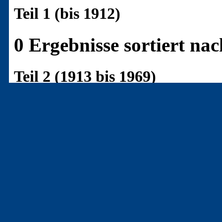
Teil 1 (bis 1912)
0 Ergebnisse sortiert n
Teil 2 (1913 bis 1969)
1 Ergebnis sortiert nac
[B-1867]
(19420222B)
- R
Mit Karl May bestiegen wi
Zum 100. Geburtstag des 
Volksschriftstellers