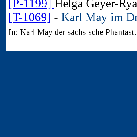
[P-1199]
Helga Geyer-Ry
[T-1069]
-
Karl May im Dr
In: Karl May der sächsische Phantast
3. - Artikel aus "Nicht
Zeitschriften