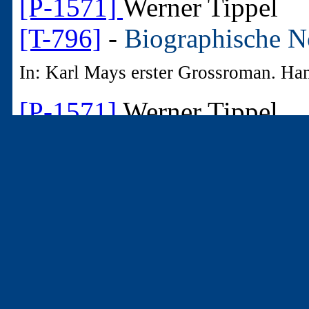
[P-1571]
Werner Tippel
[T-796]
-
Biographische N
In: Karl Mays erster Grossroman. H
[P-1571]
Werner Tippel
[T-1966]
-
Der Graf von S
Karl May
In: MITTEILUNGEN DER KARL-
[P-1571]
Werner Tippel
[T-804]
-
Frauen in Karl 