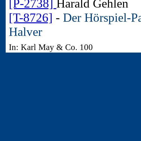
[P-2738]
Harald Gehlen
[T-8726]
-
Der Hörspiel-Pa
Halver
In: Karl May & Co. 100
[P-2738]
Harald Gehlen
[T-8849]
-
DVD-Besprechu
rauhen Zeiten. Der Klassi
Vierteilern - endlich auf
In: Karl May & Co. 104
[P-2738]
Harald Gehlen