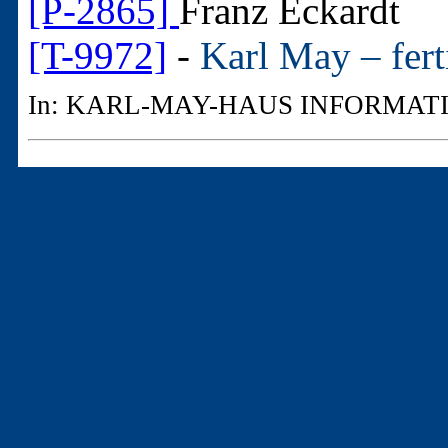
[P-2865]
Franz Eckardt
[T-9972]
-
Karl May – fert
In: KARL-MAY-HAUS INFORMATI
3. - Artikel aus "Nicht
Zeitschriften
3a. - 1 Artikel bis 1912
[A-1638]
Aus dem Leben e
In: Salzburger Chronik, S