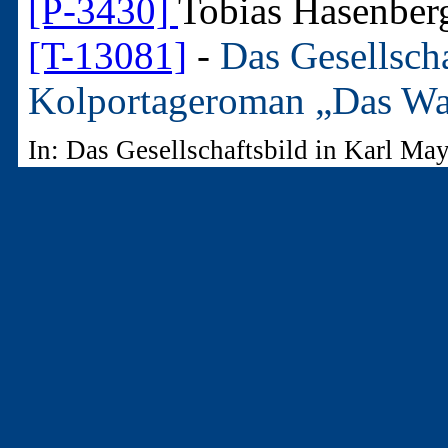
[P-3430]
Tobias Hasenber
[T-13081]
-
Das Gesellsch
Kolportageroman „Das Wa
In: Das Gesellschaftsbild in Karl M
Meckenheim 2007
2. - 1 Druckwerk (Bücher,
(P-3430)
Tobias Hasenber
(D-2965)
Das Gesellschaft
Kolportageroman „Das Wa