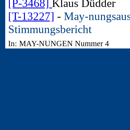
[P-3468]
Klaus Düdder
[T-13227]
-
May-nungsaust
Stimmungsbericht
In: MAY-NUNGEN Nummer 4
[P-3468]
Klaus Düdder
[T-15805]
-
May-nungsaus
In: MAY-NUNGEN Nummer 9
3. - Artikel aus "Nicht
Zeitschriften