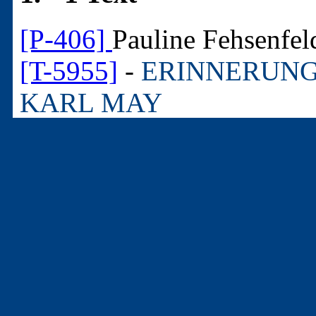
[P-406]
Pauline Fehsenfel
[T-5955]
-
ERINNERUNG
KARL MAY
In: BRIEFWECHSEL MIT FRIEDRI
Radebeul © 2008
In: KARL-MAY-CHRONIK. Bamberg 
3. - Artikel aus "Nicht
Zeitschriften