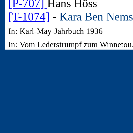
[P-707]
Hans Höss
[T-1074]
-
Kara Ben Nems
In: Karl-May-Jahrbuch 1936
In: Vom Lederstrumpf zum Winneto
3. - Artikel aus "Nicht
Zeitschriften
3b. - 1 Artikel 1913-1969
Höss, Hans
[B-1713]
Kara Ben Nemsi 