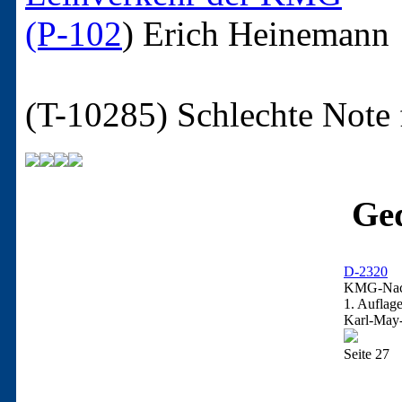
(P-102
)
Erich Heinemann
(T-10285)
Schlechte Note 
Ged
D-2320
KMG-Nach
1. Auflag
Karl-May-
Seite 27