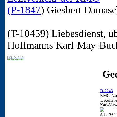
(P-1847
)
Giesbert Damas
(T-10459)
Liebesdienst, ü
Hoffmanns Karl-May-Buc
Ged
D-2243
KMG-Nach
1. Auflag
Karl-May-
Seite 36 b