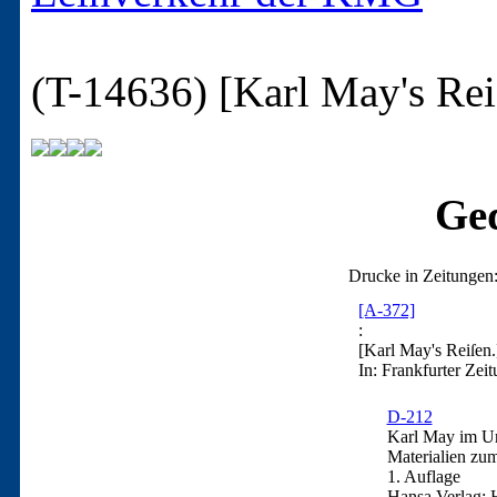
(T-14636)
[Karl May's Rei
Ged
Drucke in Zeitungen
[A-372]
:
[Karl May's Reiſen.
In: Frankfurter Zei
D-212
Karl May im Urt
Materialien zu
1. Auflage
Hansa Verlag: