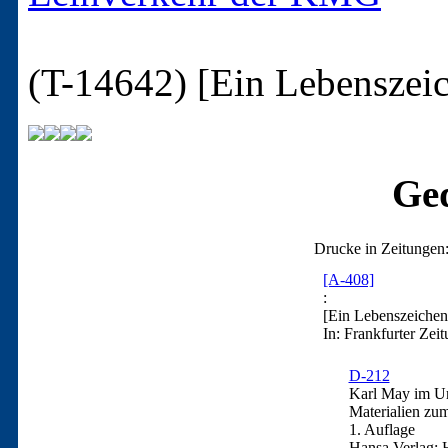
(T-14642)
[Ein Lebenszei
Ged
Drucke in Zeitungen
[A-408]
:
[Ein Lebenszeichen
In: Frankfurter Zei
D-212
Karl May im Urt
Materialien zu
1. Auflage
Hansa Verlag: