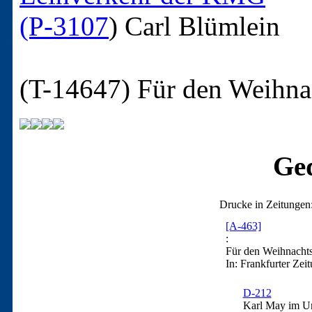
(P-3107
)
Carl Blümlein
(T-14647)
Für den Weihnac
Ged
Drucke in Zeitungen
[A-463]
:
Für den Weihnachtst
In: Frankfurter Zei
D-212
Karl May im Urt