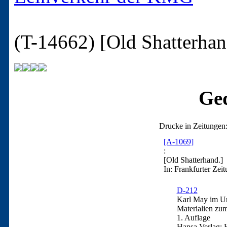
(T-14662)
[Old Shatterhan
Ged
Drucke in Zeitungen
[A-1069]
:
[Old Shatterhand.]
In: Frankfurter Zei
D-212
Karl May im Urt
Materialien zu
1. Auflage
Hansa Verlag: