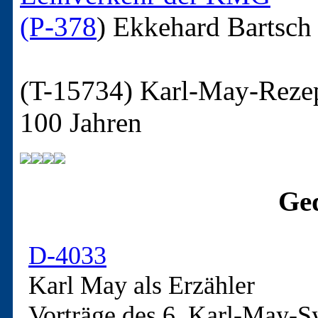
(P-378
)
Ekkehard Bartsch
(T-15734)
Karl-May-Rezept
100 Jahren
Ged
D-4033
Karl May als Erzähler
Vorträge des 6. Karl-May-