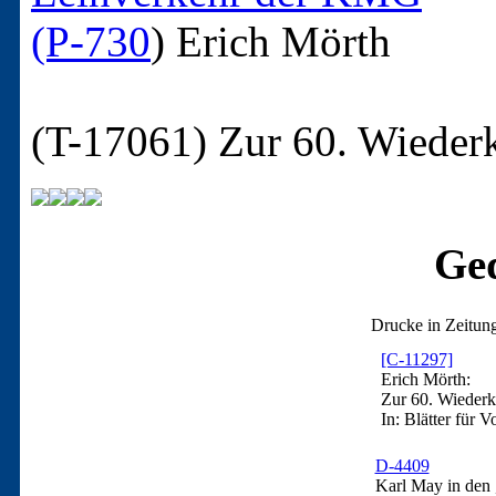
(P-730
)
Erich Mörth
(T-17061)
Zur 60. Wieder
Ged
Drucke in Zeitun
[C-11297]
Erich Mörth:
Zur 60. Wiederk
In: Blätter für V
D-4409
Karl May in den „