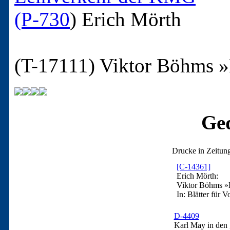
(P-730
)
Erich Mörth
(T-17111)
Viktor Böhms »
Ged
Drucke in Zeitun
[C-14361]
Erich Mörth:
Viktor Böhms »
In: Blätter für V
D-4409
Karl May in den „