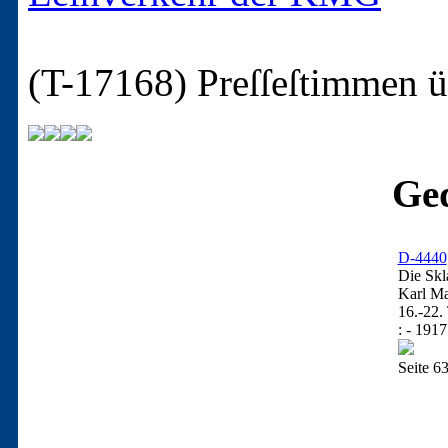
(T-17168)
Preſſeſtimmen 
Ged
D-4440
Die Sk
Karl Ma
16.-22.
: - 1917
Seite 6