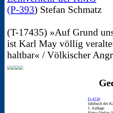
(P-393
)
Stefan Schmatz
(T-17435)
»Auf Grund uns
ist Karl May völlig veralt
haltbar« / Völkischer Angr
Ged
D-4530
Jahrbuch der K
1. Auflage
Hansa Verlag: 