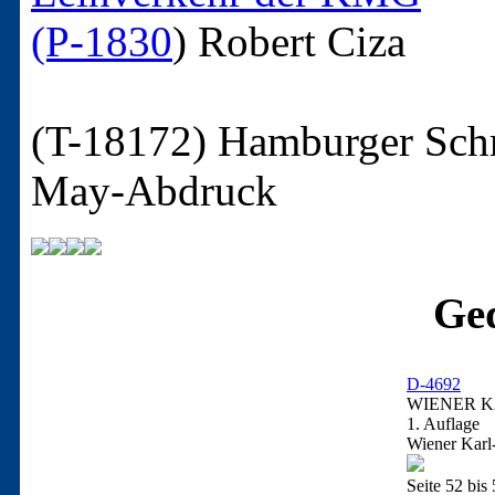
(P-1830
)
Robert Ciza
(T-18172)
Hamburger Schm
May-Abdruck
Ged
D-4692
WIENER KA
1. Auflage
Wiener Karl
Seite 52 bis