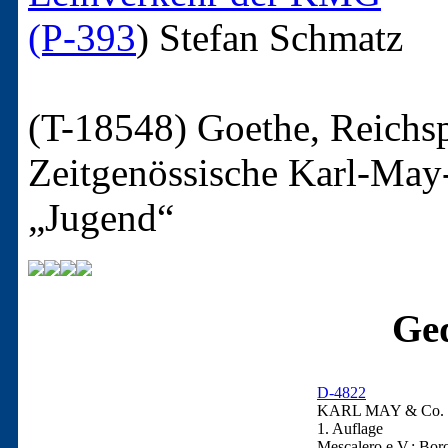
(P-393
)
Stefan Schmatz
(T-18548)
Goethe, Reichs
Zeitgenössische Karl-May-S
„Jugend“
Ged
D-4822
KARL MAY & Co. / 
1. Auflage
Mescalero e.V.: Bor