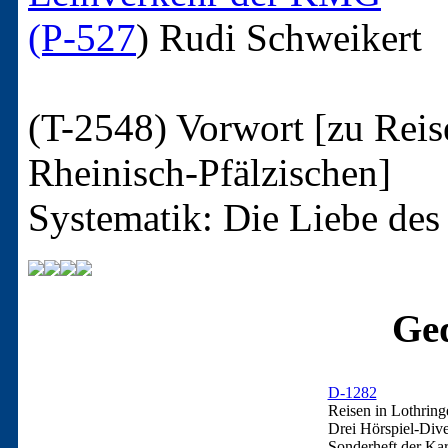
(P-527
)
Rudi Schweikert
(T-2548)
Vorwort [zu Reis
Rheinisch-Pfälzischen]
Systematik: Die Liebe de
Ged
D-1282
Reisen in Lothring
Drei Hörspiel-Div
Sonderheft der Kar