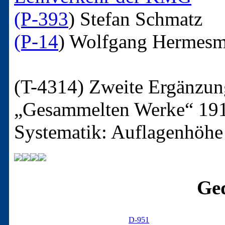
(P-393
)
Stefan Schmatz
(P-14
)
Wolfgang Hermesm
(T-4314)
Zweite Ergänzun
„Gesammelten Werke“ 19
Systematik: Auflagenhöhe
Ged
D-951