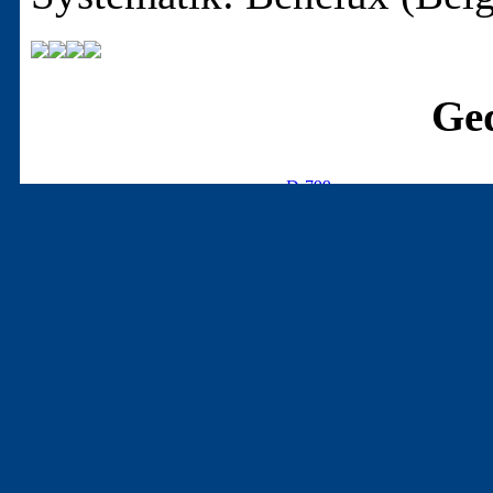
Ged
D-799
MITTEILUNGEN DER KAR
1. Auflage
Karl-May-Gesellschaft: Hamb
Seite 50 bis 53