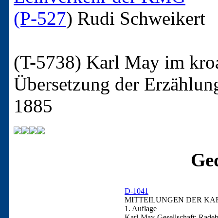
(P-527
)
Rudi Schweikert
(T-5738)
Karl May im kroa
Übersetzung der Erzählun
1885
Ged
D-1041
MITTEILUNGEN DER KAR
1. Auflage
Karl-May-Gesellschaft: Radeb