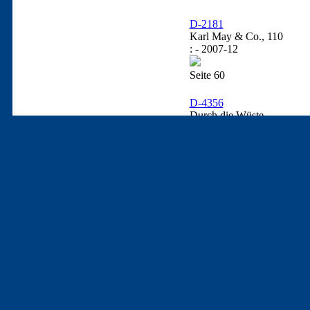
D-2181
Karl May & Co., 110
: - 2007-12
Seite 60
D-4356
Durch die Wüste
Filmbildgeschichte
1. Auflage
Karl-May-Verlag: Bamberg
Titel hier: Erst mit Karl Ma