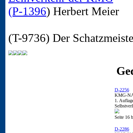
(P-1396
)
Herbert Meier
(T-9736)
Der Schatzmeist
Ged
D-2256
KMG-NA
1. Auflag
Selbstver
Seite 16 b
D-2286