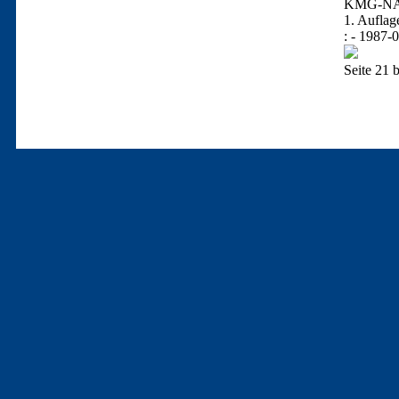
KMG-NA
1. Auflag
: - 1987-
Seite 21 b