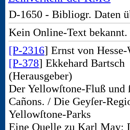
D-1650 -
Bibliogr. Daten ü
Kein Online-Text bekannt.
[P-2316
] Ernst von Hesse
[P-378
] Ekkehard Bartsch
(Herausgeber)
Der Yellowſtone-Fluß und 
Cañons. / Die Geyſer-Regi
Yellowſtone-Parks
Eine Quelle zu Karl May: