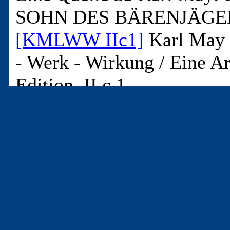
SOHN DES BÄRENJÄGE
[KMLWW IIc1]
Karl May 
- Werk - Wirkung / Eine Ar
Edition, II.c.1
Collection Die Schatulle: 
Segeberg -
Abteilung II: Werk. Gruppe
Quellenmaterial Karl Mays