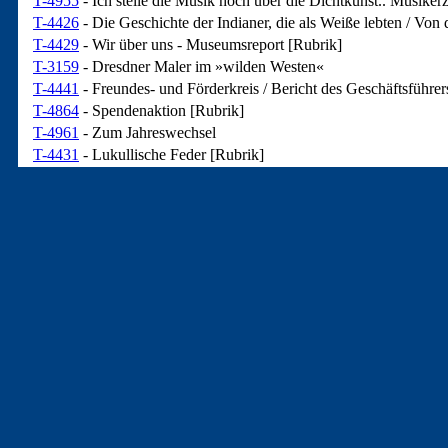
T-4955
- Ich stelle die Musik hoch über die Dichtkunst.. Musike
T-4426
- Die Geschichte der Indianer, die als Weiße lebten / Von
T-4429
- Wir über uns - Museumsreport [Rubrik]
T-3159
- Dresdner Maler im »wilden Westen«
T-4441
- Freundes- und Förderkreis / Bericht des Geschäftsführer
T-4864
- Spendenaktion [Rubrik]
T-4961
- Zum Jahreswechsel
T-4431
- Lukullische Feder [Rubrik]
T-4432
- Allerlei [Rubrik]