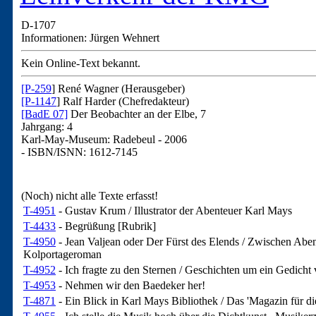
D-1707
Informationen: Jürgen Wehnert
Kein Online-Text bekannt.
[P-259
] René Wagner (Herausgeber)
[P-1147
] Ralf Harder (Chefredakteur)
[BadE 07]
Der Beobachter an der Elbe, 7
Jahrgang: 4
Karl-May-Museum: Radebeul - 2006
- ISBN/ISNN: 1612-7145
(Noch) nicht alle Texte erfasst!
T-4951
- Gustav Krum / Illustrator der Abenteuer Karl Mays
T-4433
- Begrüßung [Rubrik]
T-4950
- Jean Valjean oder Der Fürst des Elends / Zwischen Ab
Kolportageroman
T-4952
- Ich fragte zu den Sternen / Geschichten um ein Gedich
T-4953
- Nehmen wir den Baedeker her!
T-4871
- Ein Blick in Karl Mays Bibliothek / Das 'Magazin für di