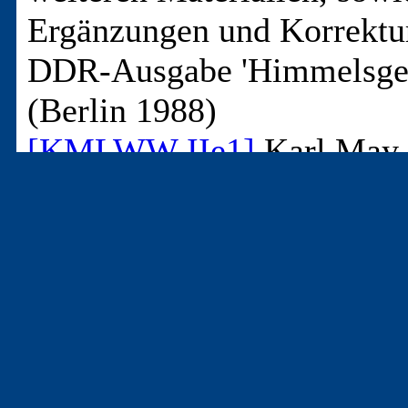
Ergänzungen und Korrektu
DDR-Ausgabe 'Himmelsge
(Berlin 1988)
[KMLWW IIe1]
Karl May 
- Werk - Wirkung / Eine Ar
Edition, II.e.1
1. Auflage
Collection Die Schatulle: 
Segeberg -
Broschur
-
Höhe: 29,8 cm
-