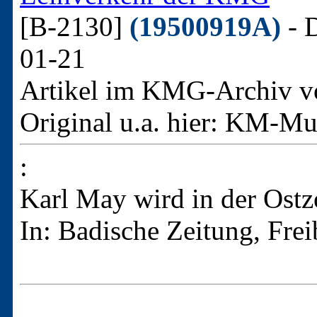
[B-2130]
(19500919A)
- D
01-21
Artikel im KMG-Archiv v
Original u.a. hier:
KM-Mus
:
Karl May wird in der Ostz
In: Badische Zeitung, Fre