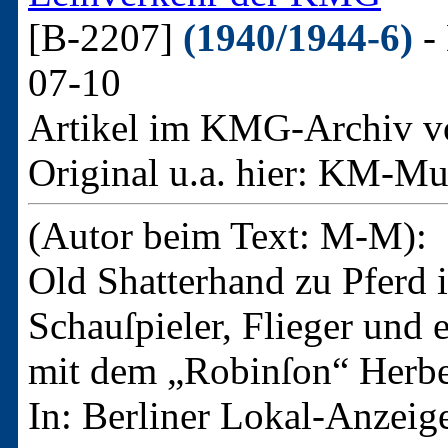
[B-2207]
(1940/1944-6)
- 
07-10
Artikel im KMG-Archiv v
Original u.a. hier:
KM-Mus
(Autor beim Text: M-M):
Old Shatterhand zu Pferd 
Schauſpieler, Flieger und
mit dem „Robinſon“ Herb
In: Berliner Lokal-Anzeige