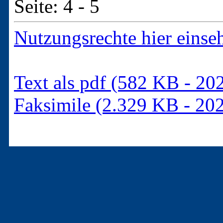
Seite: 4 - 5
Nutzungsrechte hier einse
Text als pdf (582 KB - 20
Faksimile (2.329 KB - 20