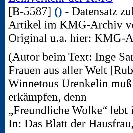
[B-5587]
()
- Datensatz zu
Artikel im KMG-Archiv v
Original u.a. hier:
KMG-Arc
(Autor beim Text: Inge San
Frauen aus aller Welt [Rub
Winnetous Urenkelin muß 
erkämpfen, denn
„Freundliche Wolke“ leb
In: Das Blatt der Hausfra